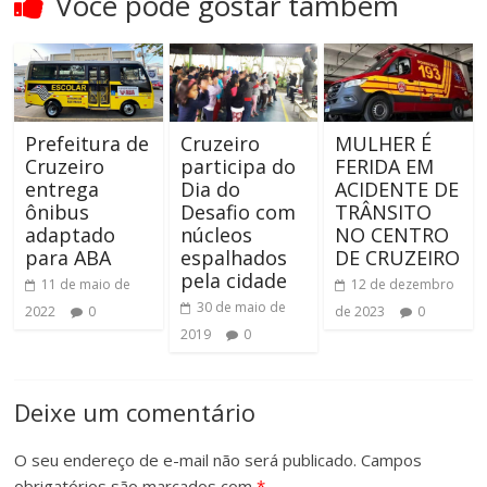
Você pode gostar também
Prefeitura de
Cruzeiro
MULHER É
Cruzeiro
participa do
FERIDA EM
entrega
Dia do
ACIDENTE DE
ônibus
Desafio com
TRÂNSITO
adaptado
núcleos
NO CENTRO
para ABA
espalhados
DE CRUZEIRO
pela cidade
11 de maio de
12 de dezembro
30 de maio de
2022
0
de 2023
0
2019
0
Deixe um comentário
O seu endereço de e-mail não será publicado.
Campos
obrigatórios são marcados com
*