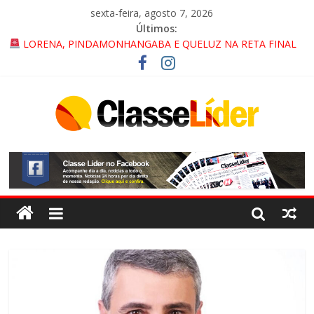
sexta-feira, agosto 7, 2026
Últimos:
LORENA, PINDAMONHANGABA E QUELUZ NA RETA FINAL
PELA FÁBRICA DA COCA-COLA!
CRUZEIRO VIRA CENÁRIO DE FILME NACIONAL COM ESTREIA
PREVISTA PARA 2027!
“HÁ PRESENÇA DO COMANDO VERMELHO NO VALE”, AFIRMA
PROMOTOR DO GAECO
ACESSO À APARECIDA NA DUTRA SERÁ BLOQUEADO NO FIM
DE SEMANA; MOTORISTAS DEVEM USAR ROTAS
ALTERNATIVAS