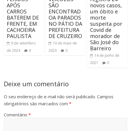
APÓS
SÃO
novos casos,
CARROS
ENCONTRAD
um óbito e
BATEREM DE
OA PARADOS
morte
FRENTE, EM
NO PÁTIO DA
suspeita por
CACHOEIRA
PREFEITURA
Covid de
PAULISTA
DE CRUZEIRO
morador de
São José do
9 de setembro
10 de maio de
Barreiro
de 2024
0
2023
0
14 de junho de
2021
0
Deixe um comentário
O seu endereço de e-mail não será publicado.
Campos
obrigatórios são marcados com
*
Comentário
*