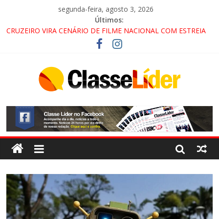
segunda-feira, agosto 3, 2026
Últimos:
CRUZEIRO VIRA CENÁRIO DE FILME NACIONAL COM ESTREIA
PREVISTA PARA 2027!
“HÁ PRESENÇA DO COMANDO VERMELHO NO VALE”, AFIRMA
PROMOTOR DO GAECO
ACESSO À APARECIDA NA DUTRA SERÁ BLOQUEADO NO FIM
DE SEMANA; MOTORISTAS DEVEM USAR ROTAS
ALTERNATIVAS
LORENA, PINDAMONHANGABA E QUELUZ NA RETA FINAL
PELA FÁBRICA DA COCA-COLA!