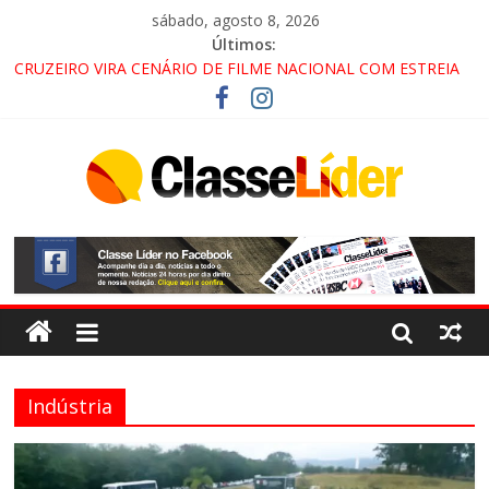
sábado, agosto 8, 2026
Últimos:
LORENA, PINDAMONHANGABA E QUELUZ NA RETA FINAL
PELA FÁBRICA DA COCA-COLA!
CRUZEIRO VIRA CENÁRIO DE FILME NACIONAL COM ESTREIA
PREVISTA PARA 2027!
“HÁ PRESENÇA DO COMANDO VERMELHO NO VALE”, AFIRMA
PROMOTOR DO GAECO
ACESSO À APARECIDA NA DUTRA SERÁ BLOQUEADO NO FIM
DE SEMANA; MOTORISTAS DEVEM USAR ROTAS
ALTERNATIVAS
Indústria