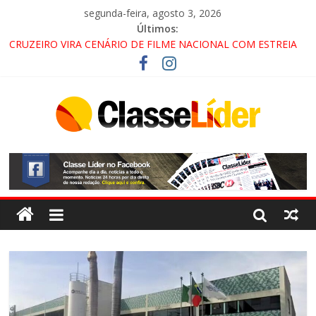
segunda-feira, agosto 3, 2026
Últimos:
CRUZEIRO VIRA CENÁRIO DE FILME NACIONAL COM ESTREIA
PREVISTA PARA 2027!
“HÁ PRESENÇA DO COMANDO VERMELHO NO VALE”, AFIRMA
PROMOTOR DO GAECO
ACESSO À APARECIDA NA DUTRA SERÁ BLOQUEADO NO FIM
DE SEMANA; MOTORISTAS DEVEM USAR ROTAS
ALTERNATIVAS
LORENA, PINDAMONHANGABA E QUELUZ NA RETA FINAL
PELA FÁBRICA DA COCA-COLA!