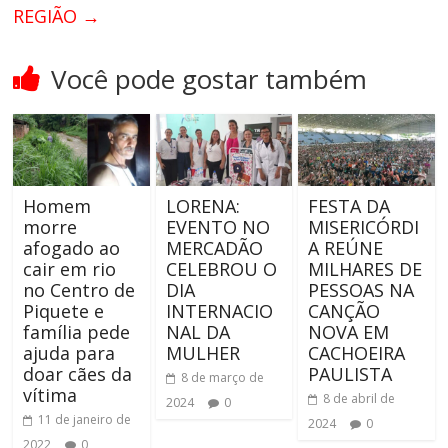
REGIÃO
→
Você pode gostar também
Homem
LORENA:
FESTA DA
morre
EVENTO NO
MISERICÓRDI
afogado ao
MERCADÃO
A REÚNE
cair em rio
CELEBROU O
MILHARES DE
no Centro de
DIA
PESSOAS NA
Piquete e
INTERNACIO
CANÇÃO
família pede
NAL DA
NOVA EM
ajuda para
MULHER
CACHOEIRA
doar cães da
PAULISTA
8 de março de
vítima
8 de abril de
2024
0
11 de janeiro de
2024
0
2022
0