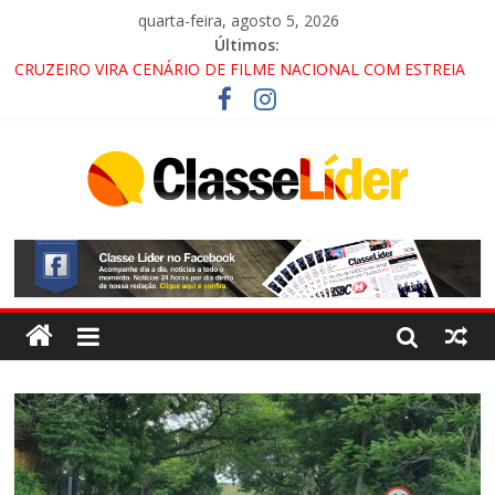
quarta-feira, agosto 5, 2026
Últimos:
CRUZEIRO VIRA CENÁRIO DE FILME NACIONAL COM ESTREIA
PREVISTA PARA 2027!
“HÁ PRESENÇA DO COMANDO VERMELHO NO VALE”, AFIRMA
PROMOTOR DO GAECO
ACESSO À APARECIDA NA DUTRA SERÁ BLOQUEADO NO FIM
DE SEMANA; MOTORISTAS DEVEM USAR ROTAS
ALTERNATIVAS
LORENA, PINDAMONHANGABA E QUELUZ NA RETA FINAL
PELA FÁBRICA DA COCA-COLA!