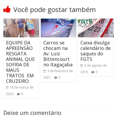
Você pode gostar também
EQUIPE DA
Carros se
Caixa divulga
APREENSÃO
chocam na
calendário de
RESGATA
Av. Luiz
saques do
ANIMAL QUE
Bittencourt
FGTS
SOFRIA DE
no Itagaçaba
5 de agosto de
MAUS
3 de fevereiro de
2019
0
TRATOS EM
2021
0
CRUZEIRO
18 de março de
2024
0
Deixe um comentário