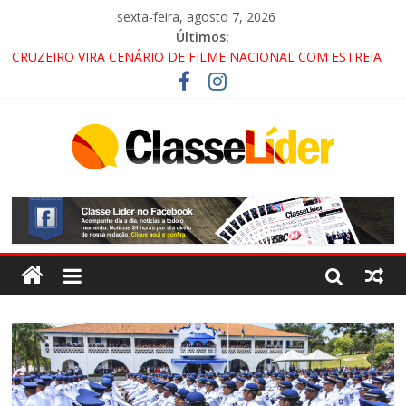
sexta-feira, agosto 7, 2026
Últimos:
CRUZEIRO VIRA CENÁRIO DE FILME NACIONAL COM ESTREIA
PREVISTA PARA 2027!
“HÁ PRESENÇA DO COMANDO VERMELHO NO VALE”, AFIRMA
PROMOTOR DO GAECO
ACESSO À APARECIDA NA DUTRA SERÁ BLOQUEADO NO FIM
DE SEMANA; MOTORISTAS DEVEM USAR ROTAS
ALTERNATIVAS
LORENA, PINDAMONHANGABA E QUELUZ NA RETA FINAL
PELA FÁBRICA DA COCA-COLA!