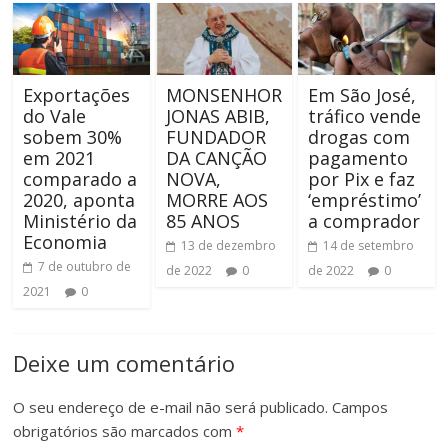
Exportações
MONSENHOR
Em São José,
do Vale
JONAS ABIB,
tráfico vende
sobem 30%
FUNDADOR
drogas com
em 2021
DA CANÇÃO
pagamento
comparado a
NOVA,
por Pix e faz
2020, aponta
MORRE AOS
‘empréstimo’
Ministério da
85 ANOS
a comprador
Economia
13 de dezembro
14 de setembro
7 de outubro de
de 2022
0
de 2022
0
2021
0
Deixe um comentário
O seu endereço de e-mail não será publicado.
Campos
obrigatórios são marcados com
*