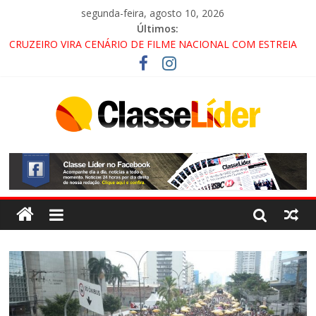
segunda-feira, agosto 10, 2026
Últimos:
CRUZEIRO VIRA CENÁRIO DE FILME NACIONAL COM ESTREIA
PREVISTA PARA 2027!
“HÁ PRESENÇA DO COMANDO VERMELHO NO VALE”, AFIRMA
PROMOTOR DO GAECO
ACESSO À APARECIDA NA DUTRA SERÁ BLOQUEADO NO FIM
DE SEMANA; MOTORISTAS DEVEM USAR ROTAS
ALTERNATIVAS
LORENA, PINDAMONHANGABA E QUELUZ NA RETA FINAL
PELA FÁBRICA DA COCA-COLA!