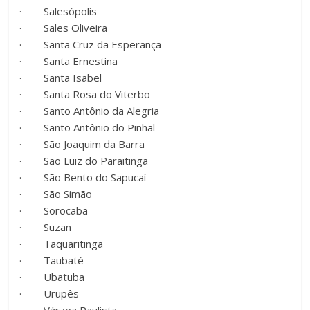
· Salesópolis
· Sales Oliveira
· Santa Cruz da Esperança
· Santa Ernestina
· Santa Isabel
· Santa Rosa do Viterbo
· Santo Antônio da Alegria
· Santo Antônio do Pinhal
· São Joaquim da Barra
· São Luiz do Paraitinga
· São Bento do Sapucaí
· São Simão
· Sorocaba
· Suzan
· Taquaritinga
· Taubaté
· Ubatuba
· Urupês
· Várzea Paulista