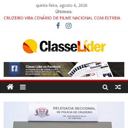
quinta-feira, agosto 6, 2026
Últimos:
CRUZEIRO VIRA CENÁRIO DE FILME NACIONAL COM ESTREIA
PREVISTA PARA 2027!
“HÁ PRESENÇA DO COMANDO VERMELHO NO VALE”, AFIRMA
PROMOTOR DO GAECO
ACESSO À APARECIDA NA DUTRA SERÁ BLOQUEADO NO FIM
DE SEMANA; MOTORISTAS DEVEM USAR ROTAS
ALTERNATIVAS
LORENA, PINDAMONHANGABA E QUELUZ NA RETA FINAL
PELA FÁBRICA DA COCA-COLA!