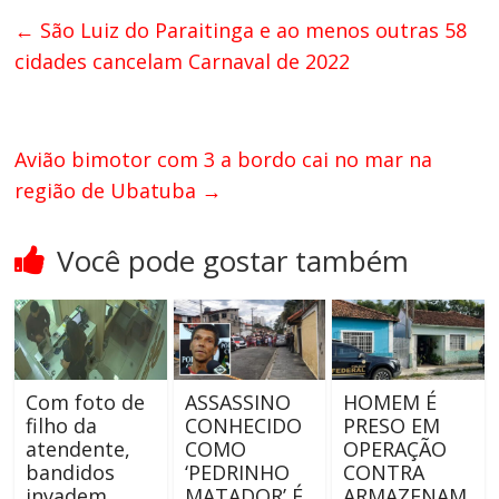
←
São Luiz do Paraitinga e ao menos outras 58
cidades cancelam Carnaval de 2022
Avião bimotor com 3 a bordo cai no mar na
região de Ubatuba
→
Você pode gostar também
Com foto de
ASSASSINO
HOMEM É
filho da
CONHECIDO
PRESO EM
atendente,
COMO
OPERAÇÃO
bandidos
‘PEDRINHO
CONTRA
invadem
MATADOR’ É
ARMAZENAM