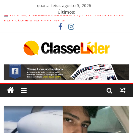
quarta-feira, agosto 5, 2026
Últimos:
LORENA, PINDAMONHANGABA E QUELUZ NA RETA FINAL
PELA FÁBRICA DA COCA-COLA!
CRUZEIRO VIRA CENÁRIO DE FILME NACIONAL COM ESTREIA
PREVISTA PARA 2027!
“HÁ PRESENÇA DO COMANDO VERMELHO NO VALE”, AFIRMA
PROMOTOR DO GAECO
ACESSO À APARECIDA NA DUTRA SERÁ BLOQUEADO NO FIM
DE SEMANA; MOTORISTAS DEVEM USAR ROTAS
ALTERNATIVAS