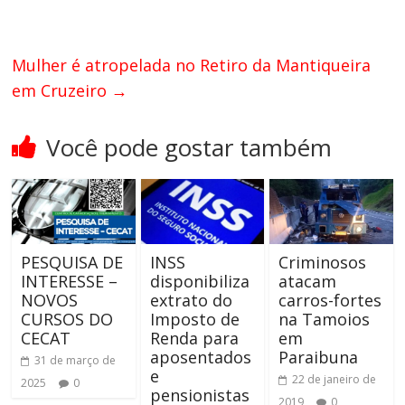
Mulher é atropelada no Retiro da Mantiqueira
em Cruzeiro
→
Você pode gostar também
PESQUISA DE
INSS
Criminosos
INTERESSE –
disponibiliza
atacam
NOVOS
extrato do
carros-fortes
CURSOS DO
Imposto de
na Tamoios
CECAT
Renda para
em
aposentados
Paraibuna
31 de março de
e
22 de janeiro de
2025
0
pensionistas
2019
0