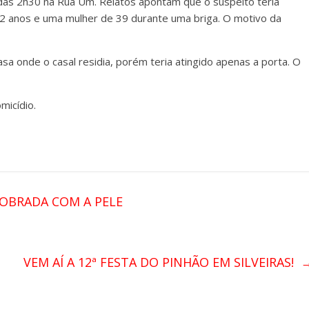
 das 2h30 na Rua Um. Relatos apontam que o suspeito teria
 anos e uma mulher de 39 durante uma briga. O motivo da
asa onde o casal residia, porém teria atingido apenas a porta. O
omicídio.
OBRADA COM A PELE
VEM AÍ A 12ª FESTA DO PINHÃO EM SILVEIRAS!