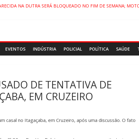
ARECIDA NA DUTRA SERÁ BLOQUEADO NO FIM DE SEMANA; MOTO
PINDAMONHANGABA E QUELUZ NA RETA FINAL PELA FÁBRICA DA 
RA CENÁRIO DE FILME NACIONAL COM ESTREIA PREVISTA PARA 202
ÇA DO COMANDO VERMELHO NO VALE”, AFIRMA PROMOTOR DO G
EVENTOS
INDÚSTRIA
POLICIAL
POLÍTICA
SAÚDE
SADO DE TENTATIVA DE
ÇABA, EM CRUZEIRO
m casal no Itagaçaba, em Cruzeiro, após uma discussão. O fato