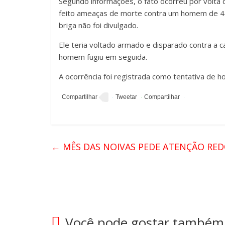
Segundo informações, o fato ocorreu por volta
feito ameaças de morte contra um homem de 42
briga não foi divulgado.
Ele teria voltado armado e disparado contra a c
homem fugiu em seguida.
A ocorrência foi registrada como tentativa de h
←
MÊS DAS NOIVAS PEDE ATENÇÃO RED
Você pode gostar também