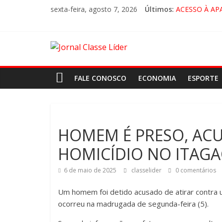
sexta-feira, agosto 7, 2026
Últimos:
ACESSO À AP
🚨 LORENA, 
CRUZEIRO VI
“HÁ PRESEN
FALE CONOSCO
ECONOMIA
ESPORTE
HOMEM É PRESO, ACU
HOMICÍDIO NO ITAGA
6 de maio de 2025
classelider
0 comentários
Um homem foi detido acusado de atirar contra u
ocorreu na madrugada de segunda-feira (5).