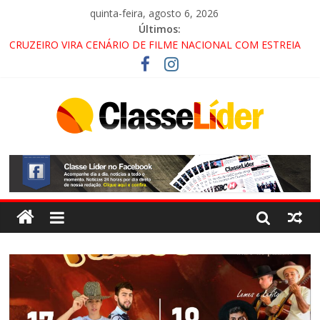
quinta-feira, agosto 6, 2026
Últimos:
CRUZEIRO VIRA CENÁRIO DE FILME NACIONAL COM ESTREIA
PREVISTA PARA 2027!
“HÁ PRESENÇA DO COMANDO VERMELHO NO VALE”, AFIRMA
PROMOTOR DO GAECO
ACESSO À APARECIDA NA DUTRA SERÁ BLOQUEADO NO FIM
DE SEMANA; MOTORISTAS DEVEM USAR ROTAS
ALTERNATIVAS
LORENA, PINDAMONHANGABA E QUELUZ NA RETA FINAL
PELA FÁBRICA DA COCA-COLA!