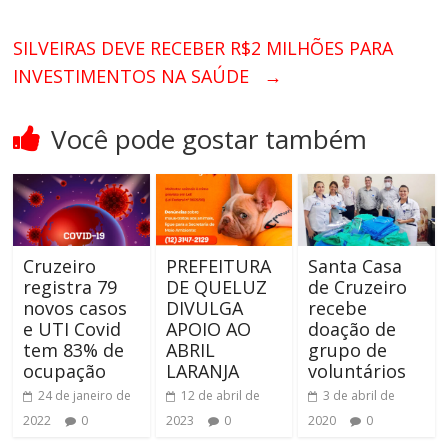
SILVEIRAS DEVE RECEBER R$2 MILHÕES PARA
INVESTIMENTOS NA SAÚDE
→
Você pode gostar também
Cruzeiro
PREFEITURA
Santa Casa
registra 79
DE QUELUZ
de Cruzeiro
novos casos
DIVULGA
recebe
e UTI Covid
APOIO AO
doação de
tem 83% de
ABRIL
grupo de
ocupação
LARANJA
voluntários
24 de janeiro de
12 de abril de
3 de abril de
2022
0
2023
0
2020
0