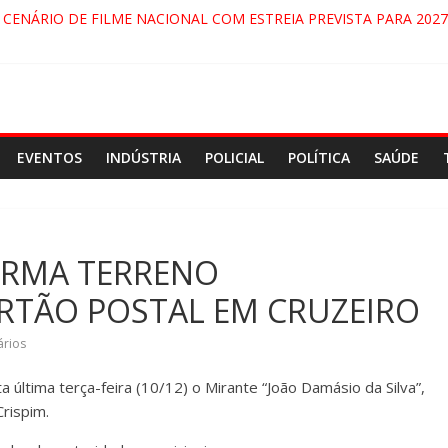
 CENÁRIO DE FILME NACIONAL COM ESTREIA PREVISTA PARA 2027
 DO COMANDO VERMELHO NO VALE”, AFIRMA PROMOTOR DO GA
RECIDA NA DUTRA SERÁ BLOQUEADO NO FIM DE SEMANA; MOTOR
INDAMONHANGABA E QUELUZ NA RETA FINAL PELA FÁBRICA DA C
EVENTOS
INDÚSTRIA
POLICIAL
POLÍTICA
SAÚDE
ORMA TERRENO
RTÃO POSTAL EM CRUZEIRO
rios
a última terça-feira (10/12) o Mirante “João Damásio da Silva”,
 Crispim.