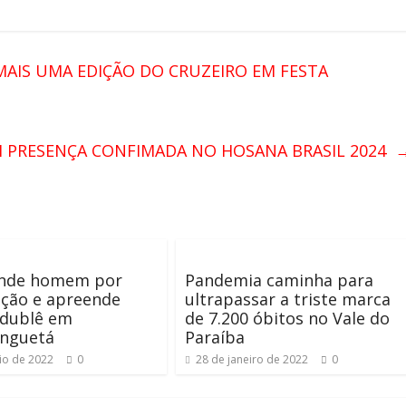
MAIS UMA EDIÇÃO DO CRUZEIRO EM FESTA
M PRESENÇA CONFIMADA NO HOSANA BRASIL 2024
nde homem por
Pandemia caminha para
ação e apreende
ultrapassar a triste marca
 dublê em
de 7.200 óbitos no Vale do
inguetá
Paraíba
io de 2022
0
28 de janeiro de 2022
0