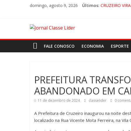
domingo, agosto 9, 2026
Últimos:
CRUZEIRO VIRA
“HÁ PRESENÇA
ACESSO À APA
🚨 LORENA, P
FALE CONOSCO
ECONOMIA
ESPORTE
PREFEITURA TRANSF
ABANDONADO EM CA
11 de dezembro de 2024
classelider
0 comentá
A Prefeitura de Cruzeiro inaugurou na noite dest
localizado na Rua Vicente Mota Ferreira, na Vila