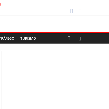
!
ECO
ISTAS DEVEM USAR ROTAS ALTERNATIVAS
OCA-COLA!
TRÁFEGO
TURISMO