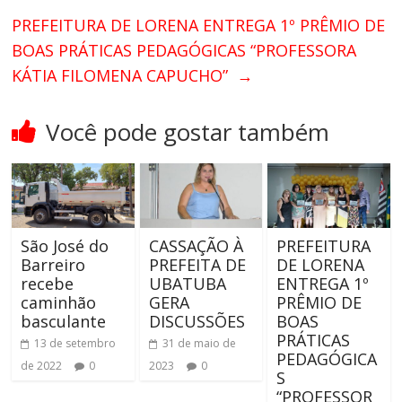
PREFEITURA DE LORENA ENTREGA 1º PRÊMIO DE
BOAS PRÁTICAS PEDAGÓGICAS “PROFESSORA
KÁTIA FILOMENA CAPUCHO”
→
Você pode gostar também
São José do
CASSAÇÃO À
PREFEITURA
Barreiro
PREFEITA DE
DE LORENA
recebe
UBATUBA
ENTREGA 1º
caminhão
GERA
PRÊMIO DE
basculante
DISCUSSÕES
BOAS
PRÁTICAS
13 de setembro
31 de maio de
PEDAGÓGICA
de 2022
0
2023
0
S
“PROFESSOR