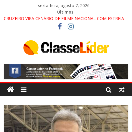
sexta-feira, agosto 7, 2026
Últimos:
CRUZEIRO VIRA CENÁRIO DE FILME NACIONAL COM ESTREIA
PREVISTA PARA 2027!
“HÁ PRESENÇA DO COMANDO VERMELHO NO VALE”, AFIRMA
PROMOTOR DO GAECO
ACESSO À APARECIDA NA DUTRA SERÁ BLOQUEADO NO FIM
DE SEMANA; MOTORISTAS DEVEM USAR ROTAS
ALTERNATIVAS
LORENA, PINDAMONHANGABA E QUELUZ NA RETA FINAL
PELA FÁBRICA DA COCA-COLA!