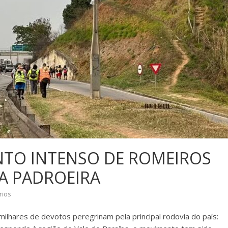
TO INTENSO DE ROMEIROS
DA PADROEIRA
rios
ilhares de devotos peregrinam pela principal rodovia do país: