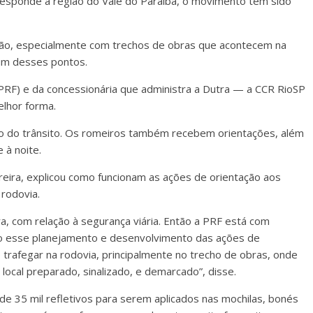
responde à região do Vale do Paraíba, o movimento tem sido
enção, especialmente com trechos de obras que acontecem na
o um desses pontos.
 (PRF) e da concessionária que administra a Dutra — a CCR RioSP
elhor forma.
ento do trânsito. Os romeiros também recebem orientações, além
 à noite.
ira, explicou como funcionam as ações de orientação aos
 rodovia.
ra, com relação à segurança viária. Então a PRF está com
do esse planejamento e desenvolvimento das ações de
 trafegar na rodovia, principalmente no trecho de obras, onde
local preparado, sinalizado, e demarcado”, disse.
e 35 mil refletivos para serem aplicados nas mochilas, bonés