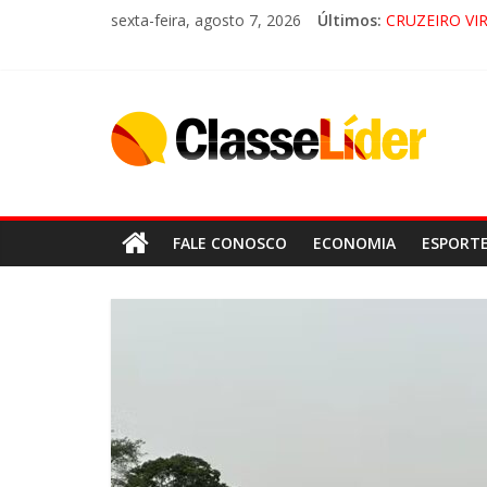
sexta-feira, agosto 7, 2026
Últimos:
CRUZEIRO VI
“HÁ PRESEN
ACESSO À AP
🚨 LORENA, 
FALE CONOSCO
ECONOMIA
ESPORT