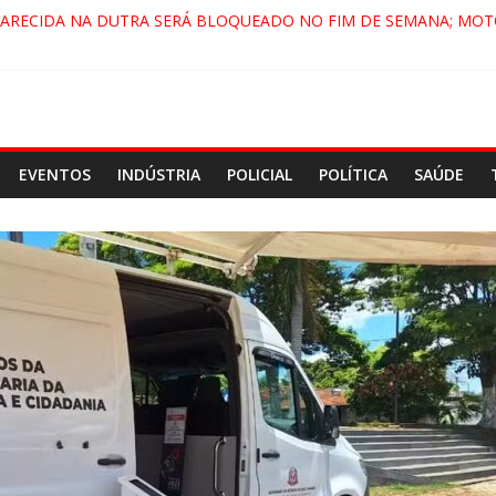
PARECIDA NA DUTRA SERÁ BLOQUEADO NO FIM DE SEMANA; MOT
 PINDAMONHANGABA E QUELUZ NA RETA FINAL PELA FÁBRICA DA
RA CENÁRIO DE FILME NACIONAL COM ESTREIA PREVISTA PARA 20
ÇA DO COMANDO VERMELHO NO VALE”, AFIRMA PROMOTOR DO 
EVENTOS
INDÚSTRIA
POLICIAL
POLÍTICA
SAÚDE