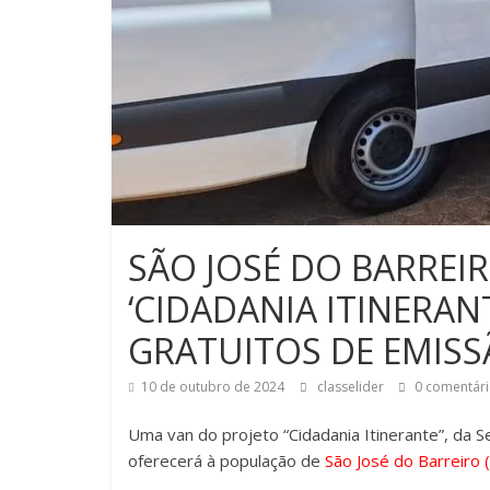
SÃO JOSÉ DO BARREI
‘CIDADANIA ITINERAN
GRATUITOS DE EMI
10 de outubro de 2024
classelider
0 comentári
Uma van do projeto “Cidadania Itinerante”, da Se
oferecerá à população de
São José do Barreiro 