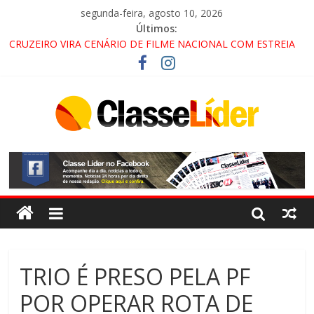
segunda-feira, agosto 10, 2026
Últimos:
CRUZEIRO VIRA CENÁRIO DE FILME NACIONAL COM ESTREIA
PREVISTA PARA 2027!
“HÁ PRESENÇA DO COMANDO VERMELHO NO VALE”, AFIRMA
PROMOTOR DO GAECO
ACESSO À APARECIDA NA DUTRA SERÁ BLOQUEADO NO FIM
DE SEMANA; MOTORISTAS DEVEM USAR ROTAS
ALTERNATIVAS
LORENA, PINDAMONHANGABA E QUELUZ NA RETA FINAL
PELA FÁBRICA DA COCA-COLA!
TRIO É PRESO PELA PF
POR OPERAR ROTA DE