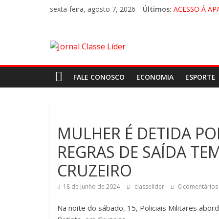
sexta-feira, agosto 7, 2026
Últimos:
ACESSO À AP
🚨 LORENA, 
CRUZEIRO VI
“HÁ PRESEN
FALE CONOSCO
ECONOMIA
ESPORTE
MULHER É DETIDA P
REGRAS DE SAÍDA TE
CRUZEIRO
18 de junho de 2024
classelider
0 comentários
Na noite do sábado, 15, Policiais Militares abord