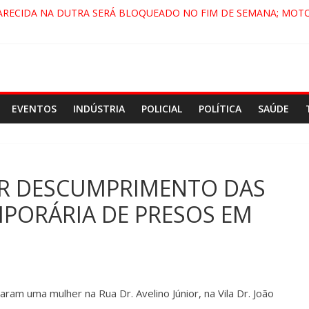
ARECIDA NA DUTRA SERÁ BLOQUEADO NO FIM DE SEMANA; MOTO
PINDAMONHANGABA E QUELUZ NA RETA FINAL PELA FÁBRICA DA 
RA CENÁRIO DE FILME NACIONAL COM ESTREIA PREVISTA PARA 202
ÇA DO COMANDO VERMELHO NO VALE”, AFIRMA PROMOTOR DO G
EVENTOS
INDÚSTRIA
POLICIAL
POLÍTICA
SAÚDE
OR DESCUMPRIMENTO DAS
MPORÁRIA DE PRESOS EM
aram uma mulher na Rua Dr. Avelino Júnior, na Vila Dr. João