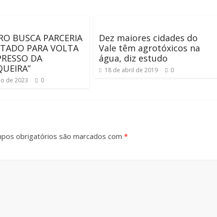
RO BUSCA PARCERIA
Dez maiores cidades do
TADO PARA VOLTA
Vale têm agrotóxicos na
PRESSO DA
água, diz estudo
UEIRA”
18 de abril de 2019
0
ho de 2023
0
pos obrigatórios são marcados com
*