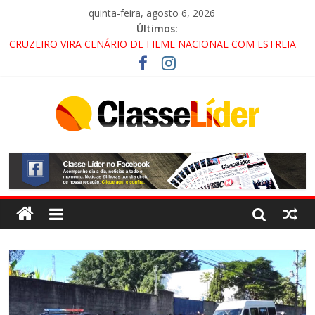
quinta-feira, agosto 6, 2026
Últimos:
CRUZEIRO VIRA CENÁRIO DE FILME NACIONAL COM ESTREIA
PREVISTA PARA 2027!
“HÁ PRESENÇA DO COMANDO VERMELHO NO VALE”, AFIRMA
PROMOTOR DO GAECO
ACESSO À APARECIDA NA DUTRA SERÁ BLOQUEADO NO FIM
DE SEMANA; MOTORISTAS DEVEM USAR ROTAS
ALTERNATIVAS
LORENA, PINDAMONHANGABA E QUELUZ NA RETA FINAL
PELA FÁBRICA DA COCA-COLA!