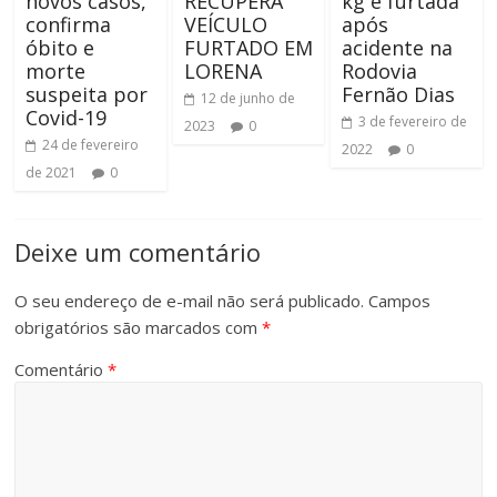
novos casos,
RECUPERA
kg é furtada
confirma
VEÍCULO
após
óbito e
FURTADO EM
acidente na
morte
LORENA
Rodovia
suspeita por
Fernão Dias
12 de junho de
Covid-19
3 de fevereiro de
2023
0
24 de fevereiro
2022
0
de 2021
0
Deixe um comentário
O seu endereço de e-mail não será publicado.
Campos
obrigatórios são marcados com
*
Comentário
*