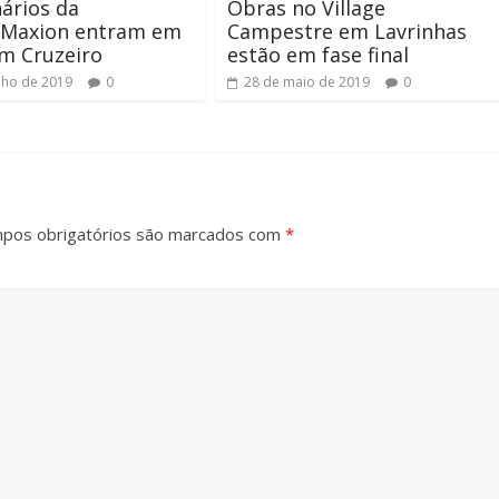
ários da
Obras no Village
Maxion entram em
Campestre em Lavrinhas
m Cruzeiro
estão em fase final
nho de 2019
0
28 de maio de 2019
0
pos obrigatórios são marcados com
*