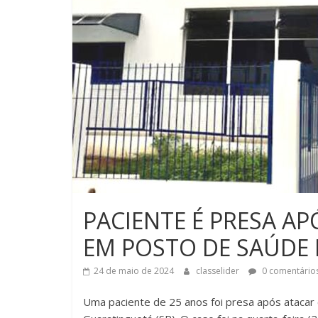
PACIENTE É PRESA A
EM POSTO DE SAÚDE
24 de maio de 2024
classelider
0 comentário
Uma paciente de 25 anos foi presa após atac