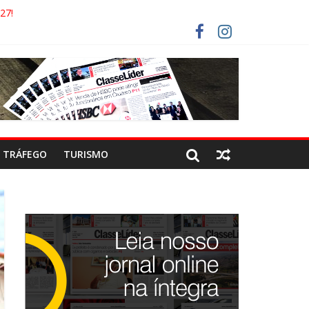
27!
GAECO
ORISTAS DEVEM USAR ROTAS ALTERNATIVAS
 COCA-COLA!
TRÁFEGO
TURISMO