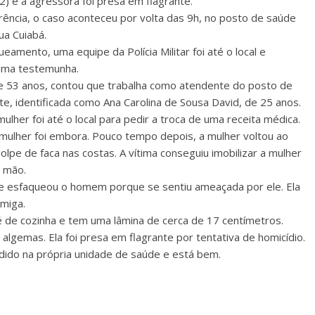
22) e a agressora foi presa em flagrante.
ência, o caso aconteceu por volta das 9h, no posto de saúde
ua Cuiabá.
amento, uma equipe da Polícia Militar foi até o local e
uma testemunha.
e, de 53 anos, contou que trabalha como atendente do posto de
te, identificada como Ana Carolina de Sousa David, de 25 anos.
lher foi até o local para pedir a troca de uma receita médica.
mulher foi embora. Pouco tempo depois, a mulher voltou ao
pe de faca nas costas. A vítima conseguiu imobilizar a mulher
a mão.
que esfaqueou o homem porque se sentiu ameaçada por ele. Ela
amiga.
e é de cozinha e tem uma lâmina de cerca de 17 centímetros.
de algemas. Ela foi presa em flagrante por tentativa de homicídio.
ndido na própria unidade de saúde e está bem.