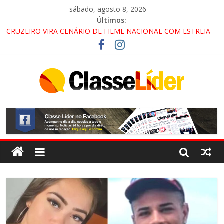
sábado, agosto 8, 2026
Últimos:
CRUZEIRO VIRA CENÁRIO DE FILME NACIONAL COM ESTREIA
PREVISTA PARA 2027!
“HÁ PRESENÇA DO COMANDO VERMELHO NO VALE”, AFIRMA
PROMOTOR DO GAECO
ACESSO À APARECIDA NA DUTRA SERÁ BLOQUEADO NO FIM
DE SEMANA; MOTORISTAS DEVEM USAR ROTAS
ALTERNATIVAS
LORENA, PINDAMONHANGABA E QUELUZ NA RETA FINAL
PELA FÁBRICA DA COCA-COLA!