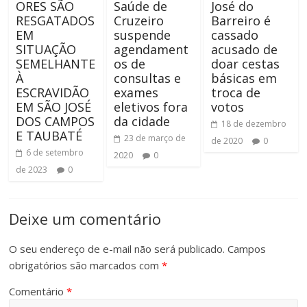
ORES SÃO
Saúde de
José do
RESGATADOS
Cruzeiro
Barreiro é
EM
suspende
cassado
SITUAÇÃO
agendament
acusado de
SEMELHANTE
os de
doar cestas
À
consultas e
básicas em
ESCRAVIDÃO
exames
troca de
EM SÃO JOSÉ
eletivos fora
votos
DOS CAMPOS
da cidade
18 de dezembro
E TAUBATÉ
23 de março de
de 2020
0
6 de setembro
2020
0
de 2023
0
Deixe um comentário
O seu endereço de e-mail não será publicado.
Campos
obrigatórios são marcados com
*
Comentário
*