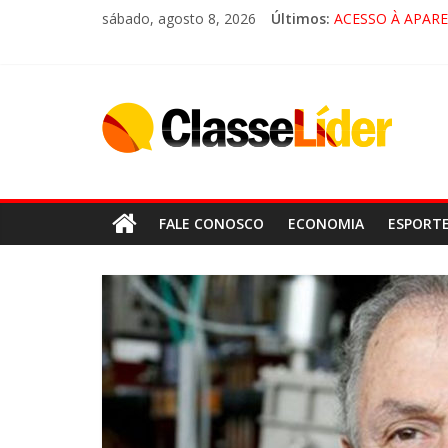
sábado, agosto 8, 2026
Últimos:
ACESSO À APAR
🚨 LORENA, PI
CRUZEIRO VIRA 
“HÁ PRESENÇA 
FALE CONOSCO
ECONOMIA
ESPORT