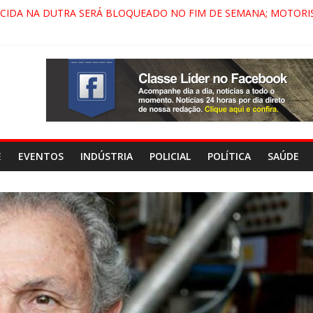
ECIDA NA DUTRA SERÁ BLOQUEADO NO FIM DE SEMANA; MOTORI
NDAMONHANGABA E QUELUZ NA RETA FINAL PELA FÁBRICA DA COC
CENÁRIO DE FILME NACIONAL COM ESTREIA PREVISTA PARA 2027!
DO COMANDO VERMELHO NO VALE”, AFIRMA PROMOTOR DO GAE
E
EVENTOS
INDÚSTRIA
POLICIAL
POLÍTICA
SAÚDE