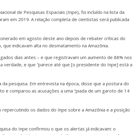
acional de Pesquisas Espaciais (Inpe), foi incluído na lista da
aram em 2019. A relação completa de cientistas será publicada
xonerado em agosto deste ano depois de rebater críticas do
to, que indicavam alta no desmatamento na Amazônia.
ulgados dias antes – e que registravam um aumento de 88% nos
a verdade, e que “parece até que [o presidente do Inpe] está a
a da pesquisa. Em entrevista na época, disse que a postura do
ituto e comparou as acusações a uma “piada de um garoto de 14
igo repercutindo os dados do Inpe sobre a Amazônia e a posição
isa do Inpe confirmou o que os alertas já indicavam: o