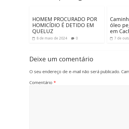
HOMEM PROCURADO POR
Caminh
HOMICÍDIO É DETIDO EM
óleo pe
QUELUZ
em Cach
8 de maio de 2024
0
7 de out
Deixe um comentário
O seu endereço de e-mail não será publicado.
Cam
Comentário
*