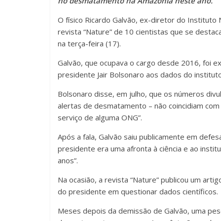
no desmatamento na Amazônia neste ano.
O físico Ricardo Galvão, ex-diretor do Instituto N
revista “Nature” de 10 cientistas que se destac
na terça-feira (17).
Galvão, que ocupava o cargo desde 2016, foi e
presidente Jair Bolsonaro aos dados do institu
Bolsonaro disse, em julho, que os números div
alertas de desmatamento – não coincidiam com 
serviço de alguma ONG”.
Após a fala, Galvão saiu publicamente em defes
presidente era uma afronta à ciência e ao inst
anos”.
Na ocasião, a revista “Nature” publicou um art
do presidente em questionar dados científicos.
Meses depois da demissão de Galvão, uma pesqu