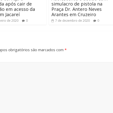
a após cair de
simulacro de pistola na
ão em acesso da
Praça Dr. Antero Neves
m Jacareí
Arantes em Cruzeiro
neiro de 2020
0
7 de dezembro de 2020
0
pos obrigatórios são marcados com
*