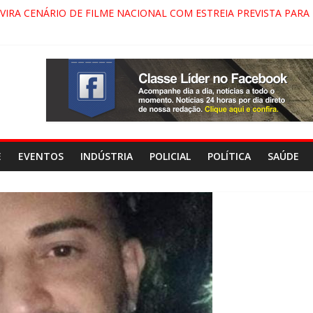
VIRA CENÁRIO DE FILME NACIONAL COM ESTREIA PREVISTA PARA 
ENÇA DO COMANDO VERMELHO NO VALE”, AFIRMA PROMOTOR D
 APARECIDA NA DUTRA SERÁ BLOQUEADO NO FIM DE SEMANA; M
, PINDAMONHANGABA E QUELUZ NA RETA FINAL PELA FÁBRICA 
E
EVENTOS
INDÚSTRIA
POLICIAL
POLÍTICA
SAÚDE