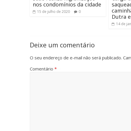
nos condomínios da cidade
saquead
caminh
15 de julho de 2020
0
Dutra e
14 de ja
Deixe um comentário
O seu endereço de e-mail não será publicado.
Cam
Comentário
*