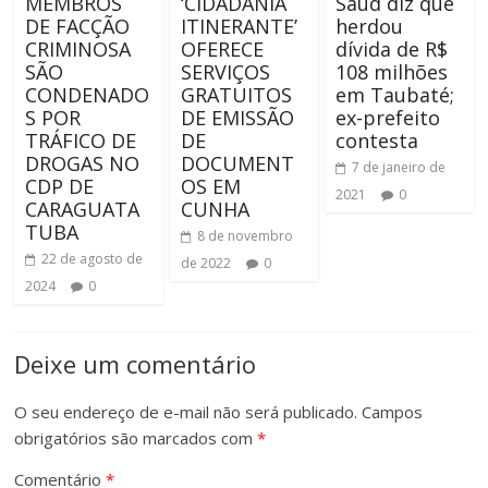
MEMBROS
‘CIDADANIA
Saud diz que
DE FACÇÃO
ITINERANTE’
herdou
CRIMINOSA
OFERECE
dívida de R$
SÃO
SERVIÇOS
108 milhões
CONDENADO
GRATUITOS
em Taubaté;
S POR
DE EMISSÃO
ex-prefeito
TRÁFICO DE
DE
contesta
DROGAS NO
DOCUMENT
7 de janeiro de
CDP DE
OS EM
2021
0
CARAGUATA
CUNHA
TUBA
8 de novembro
22 de agosto de
de 2022
0
2024
0
Deixe um comentário
O seu endereço de e-mail não será publicado.
Campos
obrigatórios são marcados com
*
Comentário
*