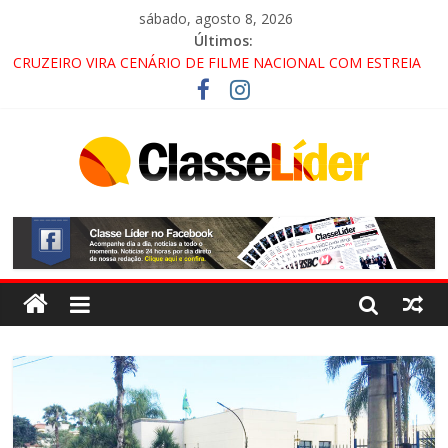
sábado, agosto 8, 2026
Últimos:
CRUZEIRO VIRA CENÁRIO DE FILME NACIONAL COM ESTREIA
PREVISTA PARA 2027!
“HÁ PRESENÇA DO COMANDO VERMELHO NO VALE”, AFIRMA
PROMOTOR DO GAECO
ACESSO À APARECIDA NA DUTRA SERÁ BLOQUEADO NO FIM
DE SEMANA; MOTORISTAS DEVEM USAR ROTAS
ALTERNATIVAS
LORENA, PINDAMONHANGABA E QUELUZ NA RETA FINAL
PELA FÁBRICA DA COCA-COLA!