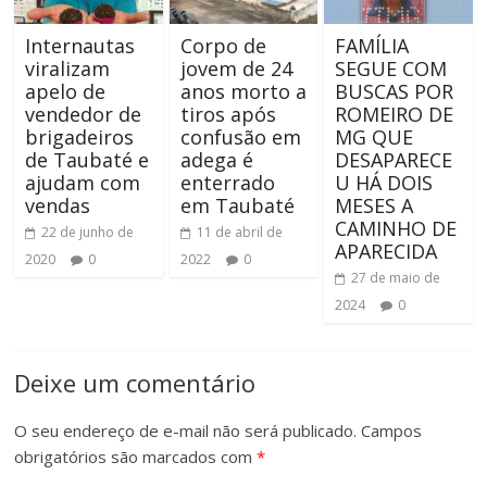
Internautas
Corpo de
FAMÍLIA
viralizam
jovem de 24
SEGUE COM
apelo de
anos morto a
BUSCAS POR
vendedor de
tiros após
ROMEIRO DE
brigadeiros
confusão em
MG QUE
de Taubaté e
adega é
DESAPARECE
ajudam com
enterrado
U HÁ DOIS
vendas
em Taubaté
MESES A
CAMINHO DE
22 de junho de
11 de abril de
APARECIDA
2020
0
2022
0
27 de maio de
2024
0
Deixe um comentário
O seu endereço de e-mail não será publicado.
Campos
obrigatórios são marcados com
*