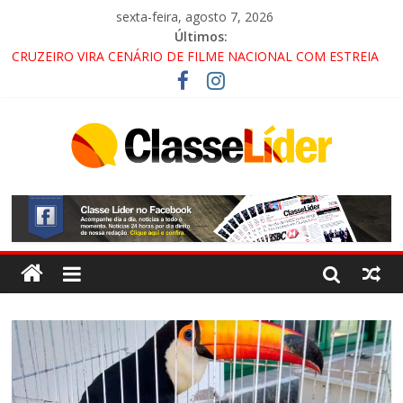
sexta-feira, agosto 7, 2026
Últimos:
CRUZEIRO VIRA CENÁRIO DE FILME NACIONAL COM ESTREIA
PREVISTA PARA 2027!
“HÁ PRESENÇA DO COMANDO VERMELHO NO VALE”, AFIRMA
PROMOTOR DO GAECO
ACESSO À APARECIDA NA DUTRA SERÁ BLOQUEADO NO FIM
DE SEMANA; MOTORISTAS DEVEM USAR ROTAS
ALTERNATIVAS
LORENA, PINDAMONHANGABA E QUELUZ NA RETA FINAL
PELA FÁBRICA DA COCA-COLA!