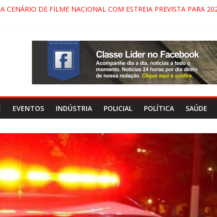
RA CENÁRIO DE FILME NACIONAL COM ESTREIA PREVISTA PARA 202
ÇA DO COMANDO VERMELHO NO VALE”, AFIRMA PROMOTOR DO G
ARECIDA NA DUTRA SERÁ BLOQUEADO NO FIM DE SEMANA; MOTO
INDAMONHANGABA E QUELUZ NA RETA FINAL PELA FÁBRICA DA 
E
EVENTOS
INDÚSTRIA
POLICIAL
POLÍTICA
SAÚDE