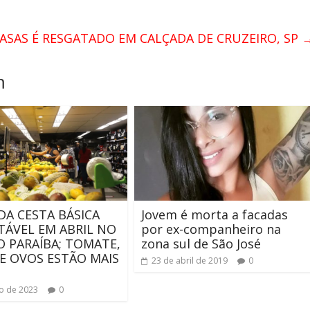
ASAS É RESGATADO EM CALÇADA DE CRUZEIRO, SP
m
DA CESTA BÁSICA
Jovem é morta a facadas
STÁVEL EM ABRIL NO
por ex-companheiro na
O PARAÍBA; TOMATE,
zona sul de São José
E OVOS ESTÃO MAIS
23 de abril de 2019
0
o de 2023
0