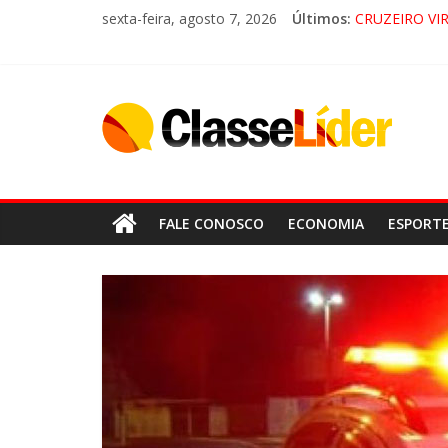
sexta-feira, agosto 7, 2026
Últimos:
CRUZEIRO VI
“HÁ PRESEN
ACESSO À AP
LORENA, P
FALE CONOSCO
ECONOMIA
ESPORT