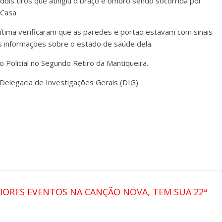
 dois tiros que atingiu o braço e ombro sendo socorrida por
 Casa.
vítima verificaram que as paredes e portão estavam com sinais
 informações sobre o estado de saúde dela.
ão Policial no Segundo Retiro da Mantiqueira.
 Delegacia de Investigações Gerais (DIG).
IORES EVENTOS NA CANÇÃO NOVA, TEM SUA 22ª