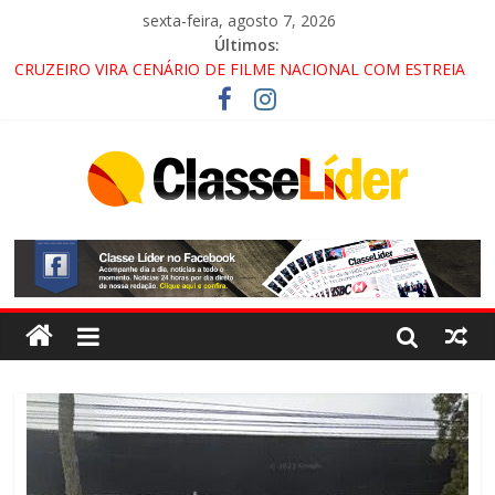
sexta-feira, agosto 7, 2026
Últimos:
CRUZEIRO VIRA CENÁRIO DE FILME NACIONAL COM ESTREIA
PREVISTA PARA 2027!
“HÁ PRESENÇA DO COMANDO VERMELHO NO VALE”, AFIRMA
PROMOTOR DO GAECO
ACESSO À APARECIDA NA DUTRA SERÁ BLOQUEADO NO FIM
DE SEMANA; MOTORISTAS DEVEM USAR ROTAS
ALTERNATIVAS
LORENA, PINDAMONHANGABA E QUELUZ NA RETA FINAL
PELA FÁBRICA DA COCA-COLA!