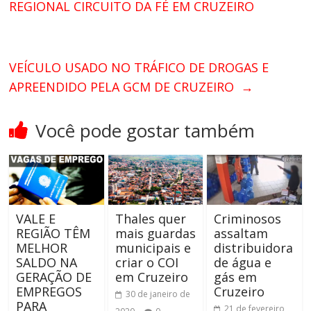
REGIONAL CIRCUITO DA FÉ EM CRUZEIRO
VEÍCULO USADO NO TRÁFICO DE DROGAS E
APREENDIDO PELA GCM DE CRUZEIRO
→
Você pode gostar também
VALE E
Thales quer
Criminosos
REGIÃO TÊM
mais guardas
assaltam
MELHOR
municipais e
distribuidora
SALDO NA
criar o COI
de água e
GERAÇÃO DE
em Cruzeiro
gás em
EMPREGOS
Cruzeiro
30 de janeiro de
PARA
21 de fevereiro