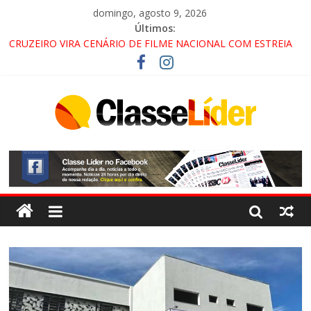
domingo, agosto 9, 2026
Últimos:
CRUZEIRO VIRA CENÁRIO DE FILME NACIONAL COM ESTREIA
PREVISTA PARA 2027!
“HÁ PRESENÇA DO COMANDO VERMELHO NO VALE”, AFIRMA
PROMOTOR DO GAECO
ACESSO À APARECIDA NA DUTRA SERÁ BLOQUEADO NO FIM
DE SEMANA; MOTORISTAS DEVEM USAR ROTAS
ALTERNATIVAS
LORENA, PINDAMONHANGABA E QUELUZ NA RETA FINAL
PELA FÁBRICA DA COCA-COLA!