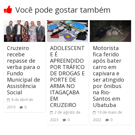
Você pode gostar também
Cruzeiro
ADOLESCENT
Motorista
recebe
E É
fica ferido
repasse de
APREENDIDO
após bater
verba para o
POR TRÁFICO
carro em
Fundo
DE DROGAS E
capivara e
Municipal de
PORTE DE
ser atingido
Assistência
ARMA NO
por ônibus
Social
ITAGAÇABA
na Rio-
EM
Santos em
8 de abril de
CRUZEIRO
Ubatuba
2019
0
2 de agosto de
10 de maio de
2023
0
2022
0