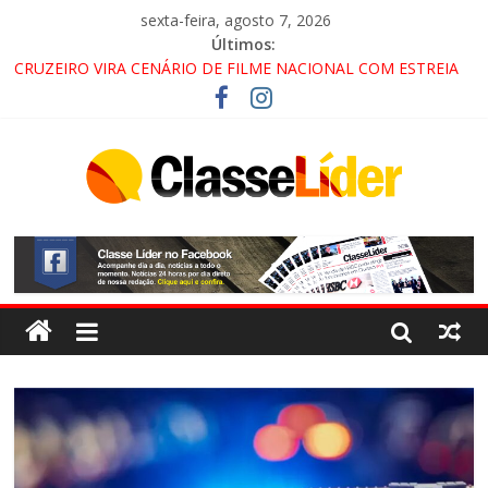
sexta-feira, agosto 7, 2026
Últimos:
CRUZEIRO VIRA CENÁRIO DE FILME NACIONAL COM ESTREIA
PREVISTA PARA 2027!
“HÁ PRESENÇA DO COMANDO VERMELHO NO VALE”, AFIRMA
PROMOTOR DO GAECO
ACESSO À APARECIDA NA DUTRA SERÁ BLOQUEADO NO FIM
DE SEMANA; MOTORISTAS DEVEM USAR ROTAS
ALTERNATIVAS
LORENA, PINDAMONHANGABA E QUELUZ NA RETA FINAL
PELA FÁBRICA DA COCA-COLA!