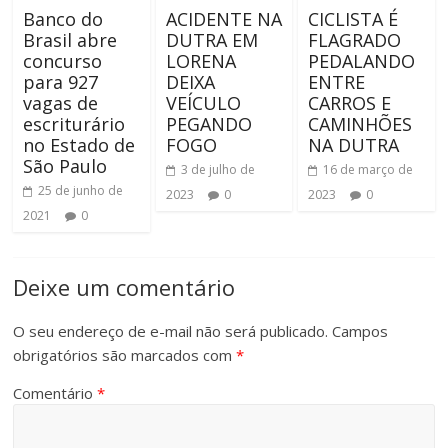
Banco do
ACIDENTE NA
CICLISTA É
Brasil abre
DUTRA EM
FLAGRADO
concurso
LORENA
PEDALANDO
para 927
DEIXA
ENTRE
vagas de
VEÍCULO
CARROS E
escriturário
PEGANDO
CAMINHÕES
no Estado de
FOGO
NA DUTRA
São Paulo
3 de julho de
16 de março de
25 de junho de
2023
0
2023
0
2021
0
Deixe um comentário
O seu endereço de e-mail não será publicado.
Campos
obrigatórios são marcados com
*
Comentário
*