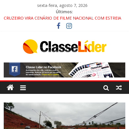
sexta-feira, agosto 7, 2026
Últimos:
CRUZEIRO VIRA CENÁRIO DE FILME NACIONAL COM ESTREIA
PREVISTA PARA 2027!
“HÁ PRESENÇA DO COMANDO VERMELHO NO VALE”, AFIRMA
PROMOTOR DO GAECO
ACESSO À APARECIDA NA DUTRA SERÁ BLOQUEADO NO FIM
DE SEMANA; MOTORISTAS DEVEM USAR ROTAS
ALTERNATIVAS
LORENA, PINDAMONHANGABA E QUELUZ NA RETA FINAL
PELA FÁBRICA DA COCA-COLA!