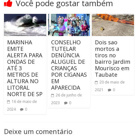
Você pode gostar também
MARINHA
CONSELHO
Dois sao
EMITE
TUTELAR
mortos a
ALERTA PARA
DENÚNCIA
tiros no
ONDAS DE
ALUGUEL DE
bairro Jardim
ATÉ 3
CRIANÇAS
Mourisco em
METROS DE
POR CIGANAS
Taubate
ALTURA NO
EM
20 de maio de
LITORAL
APARECIDA
2021
0
NORTE DE SP
26 de junho de
16 de maio de
2023
0
2024
0
Deixe um comentário