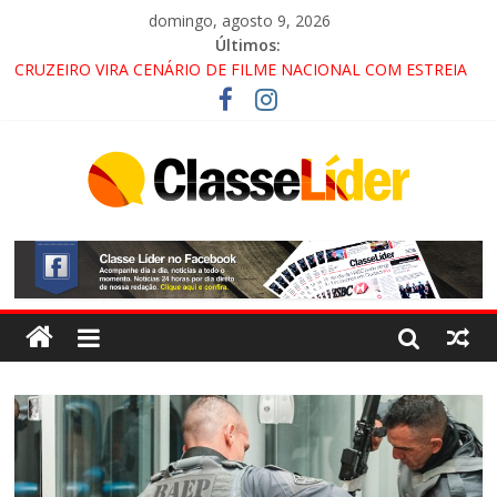
domingo, agosto 9, 2026
Últimos:
CRUZEIRO VIRA CENÁRIO DE FILME NACIONAL COM ESTREIA
PREVISTA PARA 2027!
“HÁ PRESENÇA DO COMANDO VERMELHO NO VALE”, AFIRMA
PROMOTOR DO GAECO
ACESSO À APARECIDA NA DUTRA SERÁ BLOQUEADO NO FIM
DE SEMANA; MOTORISTAS DEVEM USAR ROTAS
ALTERNATIVAS
LORENA, PINDAMONHANGABA E QUELUZ NA RETA FINAL
PELA FÁBRICA DA COCA-COLA!