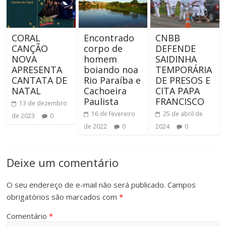
CORAL
Encontrado
CNBB
CANÇÃO
corpo de
DEFENDE
NOVA
homem
SAIDINHA
APRESENTA
boiando noa
TEMPORÁRIA
CANTATA DE
Rio Paraíba e
DE PRESOS E
NATAL
Cachoeira
CITA PAPA
Paulista
FRANCISCO
13 de dezembro
16 de fevereiro
25 de abril de
de 2023
0
de 2022
0
2024
0
Deixe um comentário
O seu endereço de e-mail não será publicado.
Campos
obrigatórios são marcados com
*
Comentário
*