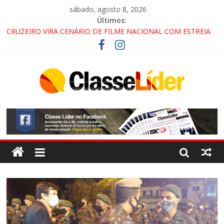
sábado, agosto 8, 2026
Últimos:
CRUZEIRO VIRA CENÁRIO DE FILME NACIONAL COM ESTREIA
PREVISTA PARA 2027!
“HÁ PRESENÇA DO COMANDO VERMELHO NO VALE”, AFIRMA
PROMOTOR DO GAECO
ACESSO À APARECIDA NA DUTRA SERÁ BLOQUEADO NO FIM
DE SEMANA; MOTORISTAS DEVEM USAR ROTAS
ALTERNATIVAS
LORENA, PINDAMONHANGABA E QUELUZ NA RETA FINAL
PELA FÁBRICA DA COCA-COLA!