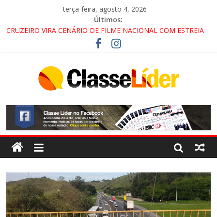
terça-feira, agosto 4, 2026
Últimos:
CRUZEIRO VIRA CENÁRIO DE FILME NACIONAL COM ESTREIA
PREVISTA PARA 2027!
“HÁ PRESENÇA DO COMANDO VERMELHO NO VALE”, AFIRMA
PROMOTOR DO GAECO
ACESSO À APARECIDA NA DUTRA SERÁ BLOQUEADO NO FIM
DE SEMANA; MOTORISTAS DEVEM USAR ROTAS
ALTERNATIVAS
LORENA, PINDAMONHANGABA E QUELUZ NA RETA FINAL
PELA FÁBRICA DA COCA-COLA!