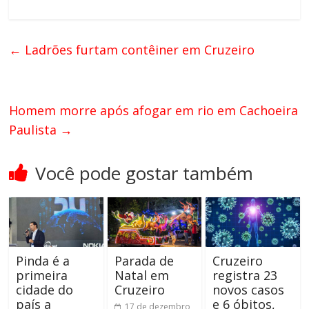
←
Ladrões furtam contêiner em Cruzeiro
Homem morre após afogar em rio em Cachoeira
Paulista
→
Você pode gostar também
Pinda é a
Parada de
Cruzeiro
primeira
Natal em
registra 23
cidade do
Cruzeiro
novos casos
país a
e 6 óbitos,
17 de dezembro