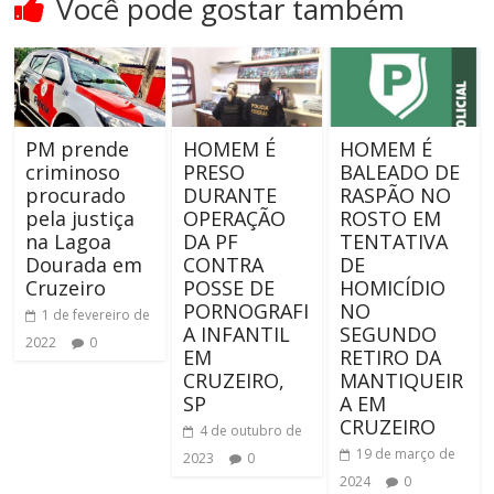
Você pode gostar também
PM prende
HOMEM É
HOMEM É
criminoso
PRESO
BALEADO DE
procurado
DURANTE
RASPÃO NO
pela justiça
OPERAÇÃO
ROSTO EM
na Lagoa
DA PF
TENTATIVA
Dourada em
CONTRA
DE
Cruzeiro
POSSE DE
HOMICÍDIO
PORNOGRAFI
NO
1 de fevereiro de
A INFANTIL
SEGUNDO
2022
0
EM
RETIRO DA
CRUZEIRO,
MANTIQUEIR
SP
A EM
CRUZEIRO
4 de outubro de
19 de março de
2023
0
2024
0