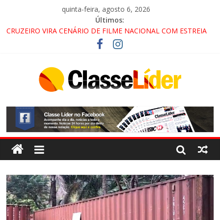
quinta-feira, agosto 6, 2026
Últimos:
CRUZEIRO VIRA CENÁRIO DE FILME NACIONAL COM ESTREIA
PREVISTA PARA 2027!
“HÁ PRESENÇA DO COMANDO VERMELHO NO VALE”, AFIRMA
PROMOTOR DO GAECO
ACESSO À APARECIDA NA DUTRA SERÁ BLOQUEADO NO FIM
DE SEMANA; MOTORISTAS DEVEM USAR ROTAS
ALTERNATIVAS
LORENA, PINDAMONHANGABA E QUELUZ NA RETA FINAL
PELA FÁBRICA DA COCA-COLA!