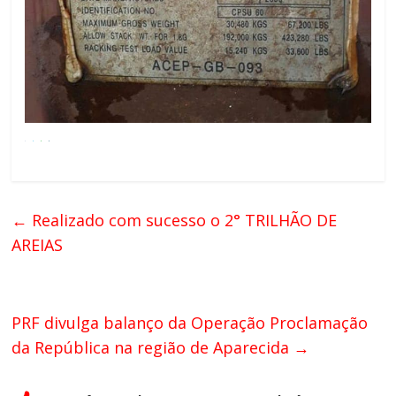
←
Realizado com sucesso o 2° TRILHÃO DE
AREIAS
PRF divulga balanço da Operação Proclamação
da República na região de Aparecida
→