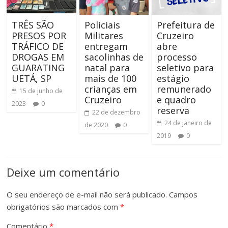
TRÊS SÃO
Policiais
Prefeitura de
PRESOS POR
Militares
Cruzeiro
TRÁFICO DE
entregam
abre
DROGAS EM
sacolinhas de
processo
GUARATING
natal para
seletivo para
UETÁ, SP
mais de 100
estágio
crianças em
remunerado
15 de junho de
Cruzeiro
e quadro
2023
0
reserva
22 de dezembro
24 de janeiro de
de 2020
0
2019
0
Deixe um comentário
O seu endereço de e-mail não será publicado.
Campos
obrigatórios são marcados com
*
Comentário
*