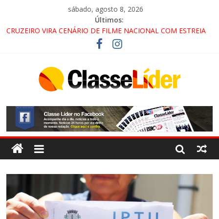
sábado, agosto 8, 2026
Últimos:
CRUZEIRO VIRA CENÁRIO DE FILME NACIONAL COM ESTREIA
PREVISTA PARA 2027!
“HÁ PRESENÇA DO COMANDO VERMELHO NO VALE”, AFIRMA
PROMOTOR DO GAECO
ACESSO À APARECIDA NA DUTRA SERÁ BLOQUEADO NO FIM
DE SEMANA; MOTORISTAS DEVEM USAR ROTAS
ALTERNATIVAS
LORENA, PINDAMONHANGABA E QUELUZ NA RETA FINAL
PELA FÁBRICA DA COCA-COLA!