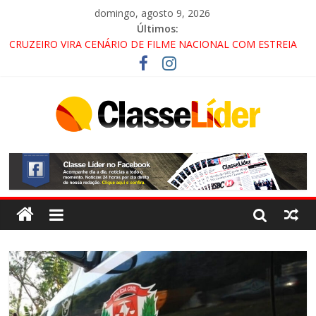
domingo, agosto 9, 2026
Últimos:
CRUZEIRO VIRA CENÁRIO DE FILME NACIONAL COM ESTREIA
PREVISTA PARA 2027!
“HÁ PRESENÇA DO COMANDO VERMELHO NO VALE”, AFIRMA
PROMOTOR DO GAECO
ACESSO À APARECIDA NA DUTRA SERÁ BLOQUEADO NO FIM
DE SEMANA; MOTORISTAS DEVEM USAR ROTAS
ALTERNATIVAS
LORENA, PINDAMONHANGABA E QUELUZ NA RETA FINAL
PELA FÁBRICA DA COCA-COLA!