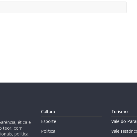
Cultura
Turismo
Esporte
Vale do Para
rência, ética e
o teor, com
Política
Vale Históric
nais, política,