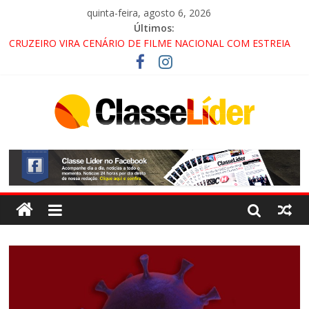
quinta-feira, agosto 6, 2026
Últimos:
CRUZEIRO VIRA CENÁRIO DE FILME NACIONAL COM ESTREIA
PREVISTA PARA 2027!
“HÁ PRESENÇA DO COMANDO VERMELHO NO VALE”, AFIRMA
PROMOTOR DO GAECO
ACESSO À APARECIDA NA DUTRA SERÁ BLOQUEADO NO FIM
DE SEMANA; MOTORISTAS DEVEM USAR ROTAS
ALTERNATIVAS
LORENA, PINDAMONHANGABA E QUELUZ NA RETA FINAL
PELA FÁBRICA DA COCA-COLA!