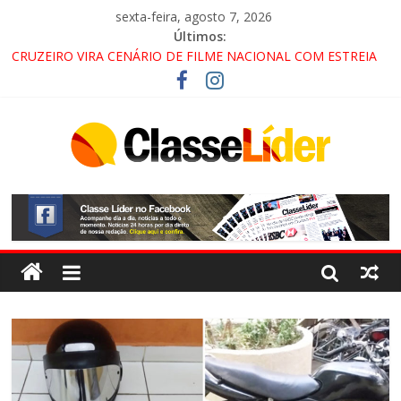
sexta-feira, agosto 7, 2026
Últimos:
CRUZEIRO VIRA CENÁRIO DE FILME NACIONAL COM ESTREIA
PREVISTA PARA 2027!
“HÁ PRESENÇA DO COMANDO VERMELHO NO VALE”, AFIRMA
PROMOTOR DO GAECO
ACESSO À APARECIDA NA DUTRA SERÁ BLOQUEADO NO FIM
DE SEMANA; MOTORISTAS DEVEM USAR ROTAS
ALTERNATIVAS
LORENA, PINDAMONHANGABA E QUELUZ NA RETA FINAL
PELA FÁBRICA DA COCA-COLA!