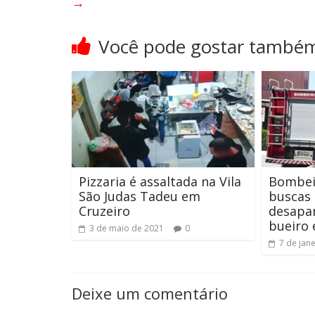
→
Você pode gostar també
Pizzaria é assaltada na Vila
Bombei
São Judas Tadeu em
buscas
Cruzeiro
desapar
bueiro
3 de maio de 2021
0
7 de jan
Deixe um comentário