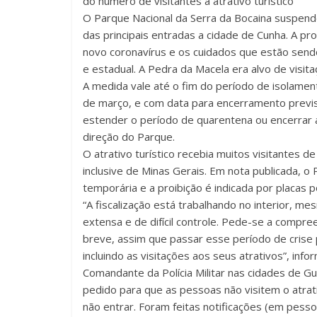
do número de visitantes à atrativo turístico
O Parque Nacional da Serra da Bocaina suspend
das principais entradas a cidade de Cunha. A pr
novo coronavírus e os cuidados que estão send
e estadual. A Pedra da Macela era alvo de visita
A medida vale até o fim do período de isolamen
de março, e com data para encerramento previ
estender o período de quarentena ou encerrar a
direção do Parque.
O atrativo turístico recebia muitos visitantes d
inclusive de Minas Gerais. Em nota publicada, o
temporária e a proibição é indicada por placas 
“A fiscalização está trabalhando no interior, 
extensa e de difícil controle. Pede-se a comp
breve, assim que passar esse período de crise
incluindo as visitações aos seus atrativos”, info
Comandante da Polícia Militar nas cidades de G
pedido para que as pessoas não visitem o atrati
não entrar. Foram feitas notificações (em pesso