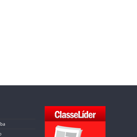
íba
o