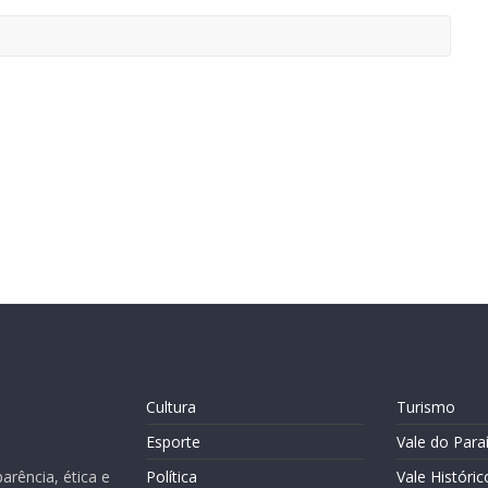
Cultura
Turismo
Esporte
Vale do Para
rência, ética e
Política
Vale Históric