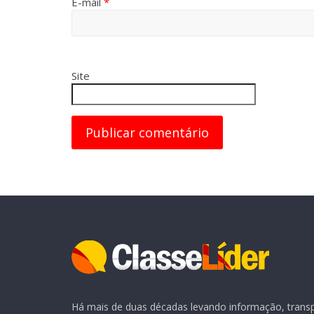
E-mail
*
Site
Há mais de duas décadas levando informação, transpa