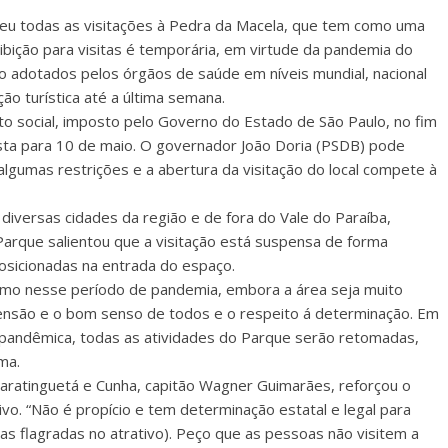
eu todas as visitações à Pedra da Macela, que tem como uma
oibição para visitas é temporária, em virtude da pandemia do
o adotados pelos órgãos de saúde em níveis mundial, nacional
ção turística até a última semana.
to social, imposto pelo Governo do Estado de São Paulo, no fim
sta para 10 de maio. O governador João Doria (PSDB) pode
lgumas restrições e a abertura da visitação do local compete à
e diversas cidades da região e de fora do Vale do Paraíba,
 Parque salientou que a visitação está suspensa de forma
posicionadas na entrada do espaço.
mesmo nesse período de pandemia, embora a área seja muito
reensão e o bom senso de todos e o respeito á determinação. Em
 pandêmica, todas as atividades do Parque serão retomadas,
rma.
uaratinguetá e Cunha, capitão Wagner Guimarães, reforçou o
vo. “Não é propício e tem determinação estatal e legal para
as flagradas no atrativo). Peço que as pessoas não visitem a