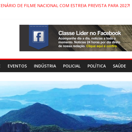
CENÁRIO DE FILME NACIONAL COM ESTREIA PREVISTA PARA 2027!
DO COMANDO VERMELHO NO VALE”, AFIRMA PROMOTOR DO GAE
ECIDA NA DUTRA SERÁ BLOQUEADO NO FIM DE SEMANA; MOTORI
DAMONHANGABA E QUELUZ NA RETA FINAL PELA FÁBRICA DA CO
E
EVENTOS
INDÚSTRIA
POLICIAL
POLÍTICA
SAÚDE