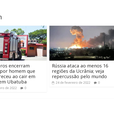
m
ros encerram
Rússia ataca ao menos 16
 por homem que
regiões da Ucrânia; veja
eceu ao cair em
repercussão pelo mundo
 em Ubatuba
24 de fevereiro de 2022
0
eiro de 2022
0