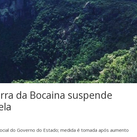
erra da Bocaina suspende
ela
ocial do Governo do Estado; medida é tomada após aumento