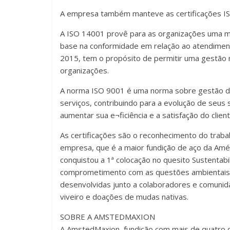
A empresa também manteve as certificações IS
A ISO 14001 provê para as organizações uma m
base na conformidade em relação ao atendiment
2015, tem o propósito de permitir uma gestão m
organizações.
A norma ISO 9001 é uma norma sobre gestão da
serviços, contribuindo para a evolução de seus
aumentar sua e¬ficiência e a satisfação do client
As certificações são o reconhecimento do tra
empresa, que é a maior fundição de aço da Amér
conquistou a 1ª colocação no quesito Sustentab
comprometimento com as questões ambientais 
desenvolvidas junto a colaboradores e comunid
viveiro e doações de mudas nativas.
SOBRE A AMSTEDMAXION
A AmstedMaxion, fundição com mais de quatro dé