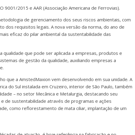
O 9001/2015 e AAR (Associação Americana de Ferrovias).
etodologia de gerenciamento dos seus riscos ambientais, com
o dos requisitos legais. A nova versão da norma, do ano de
ais eficaz do pilar ambiental da sustentabilidade das
 qualidade que pode ser aplicada a empresas, produtos e
 sistemas de gestão da qualidade, auxiliando empresas a
e.
balho que a AmstedMaxion vem desenvolvendo em sua unidade. A
ica do Sul instalada em Cruzeiro, interior de São Paulo, também
ilidade – no setor Mecânica e Metalurgia, destacando seu
e de sustentabilidade através de programas e ações
ade, como reflorestamento de mata ciliar, implantação de um
cadas de atuação, é hoje referência na fabricação e no