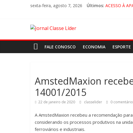
sexta-feira, agosto 7, 2026
Últimos:
ACESSO À AP
🚨 LORENA, 
CRUZEIRO VI
“HÁ PRESEN
FALE CONOSCO
ECONOMIA
ESPORTE
AmstedMaxion recebe 
14001/2015
22 de janeiro de 2020
classelider
0 comentário
A AmstedMaxion recebeu a recomendação para 
considerando os processos produtivos na unida
ferroviários e industriais.