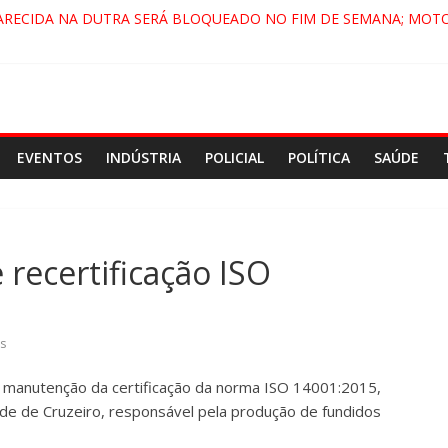
ARECIDA NA DUTRA SERÁ BLOQUEADO NO FIM DE SEMANA; MOTO
PINDAMONHANGABA E QUELUZ NA RETA FINAL PELA FÁBRICA DA 
RA CENÁRIO DE FILME NACIONAL COM ESTREIA PREVISTA PARA 202
ÇA DO COMANDO VERMELHO NO VALE”, AFIRMA PROMOTOR DO G
EVENTOS
INDÚSTRIA
POLICIAL
POLÍTICA
SAÚDE
recertificação ISO
s
manutenção da certificação da norma ISO 14001:2015,
de de Cruzeiro, responsável pela produção de fundidos