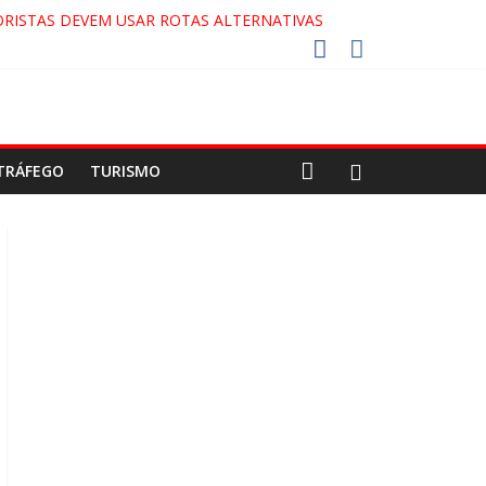
RISTAS DEVEM USAR ROTAS ALTERNATIVAS
COCA-COLA!
7!
AECO
TRÁFEGO
TURISMO