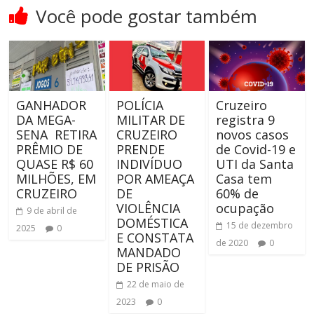
Você pode gostar também
GANHADOR
POLÍCIA
Cruzeiro
DA MEGA-
MILITAR DE
registra 9
SENA RETIRA
CRUZEIRO
novos casos
PRÊMIO DE
PRENDE
de Covid-19 e
QUASE R$ 60
INDIVÍDUO
UTI da Santa
MILHÕES, EM
POR AMEAÇA
Casa tem
CRUZEIRO
DE
60% de
VIOLÊNCIA
ocupação
9 de abril de
DOMÉSTICA
15 de dezembro
2025
0
E CONSTATA
de 2020
0
MANDADO
DE PRISÃO
22 de maio de
2023
0