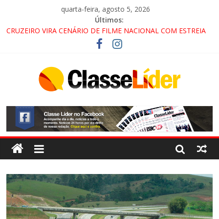
quarta-feira, agosto 5, 2026
Últimos:
CRUZEIRO VIRA CENÁRIO DE FILME NACIONAL COM ESTREIA
PREVISTA PARA 2027!
“HÁ PRESENÇA DO COMANDO VERMELHO NO VALE”, AFIRMA
PROMOTOR DO GAECO
ACESSO À APARECIDA NA DUTRA SERÁ BLOQUEADO NO FIM
DE SEMANA; MOTORISTAS DEVEM USAR ROTAS
ALTERNATIVAS
LORENA, PINDAMONHANGABA E QUELUZ NA RETA FINAL
PELA FÁBRICA DA COCA-COLA!