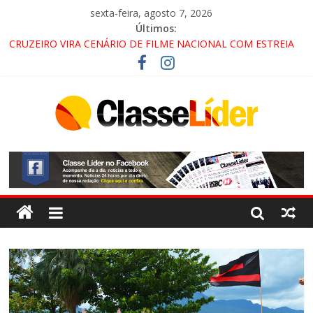
sexta-feira, agosto 7, 2026
Últimos:
CRUZEIRO VIRA CENÁRIO DE FILME NACIONAL COM ESTREIA
PREVISTA PARA 2027!
“HÁ PRESENÇA DO COMANDO VERMELHO NO VALE”, AFIRMA
PROMOTOR DO GAECO
ACESSO À APARECIDA NA DUTRA SERÁ BLOQUEADO NO FIM
DE SEMANA; MOTORISTAS DEVEM USAR ROTAS
ALTERNATIVAS
LORENA, PINDAMONHANGABA E QUELUZ NA RETA FINAL
PELA FÁBRICA DA COCA-COLA!