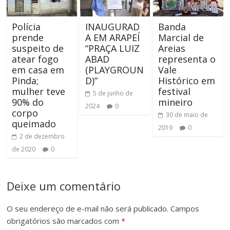
Polícia
INAUGURAD
Banda
prende
A EM ARAPEÍ
Marcial de
suspeito de
“PRAÇA LUIZ
Areias
atear fogo
ABAD
representa o
em casa em
(PLAYGROUN
Vale
Pinda;
D)”
Histórico em
mulher teve
festival
5 de junho de
90% do
mineiro
2024
0
corpo
30 de maio de
queimado
2019
0
2 de dezembro
de 2020
0
Deixe um comentário
O seu endereço de e-mail não será publicado.
Campos
obrigatórios são marcados com
*