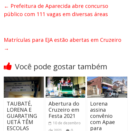
←
Prefeitura de Aparecida abre concurso
público com 111 vagas em diversas áreas
Matrículas para EJA estão abertas em Cruzeiro
→
Você pode gostar também
TAUBATÉ,
Abertura do
Lorena
LORENA E
Cruzeiro em
assina
GUARATING
Festa 2021
convênio
UETÁ TÊM
com Apae
10 de dezembro
ESCOLAS
para
de 2021
0