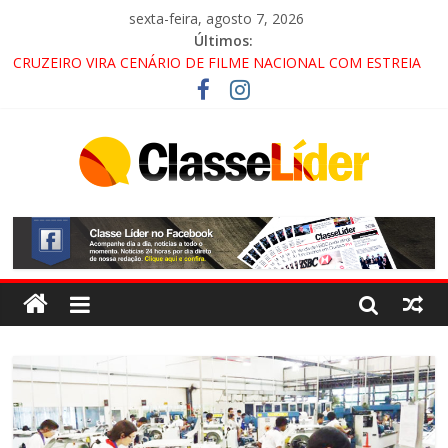
sexta-feira, agosto 7, 2026
Últimos:
CRUZEIRO VIRA CENÁRIO DE FILME NACIONAL COM ESTREIA
PREVISTA PARA 2027!
“HÁ PRESENÇA DO COMANDO VERMELHO NO VALE”, AFIRMA
PROMOTOR DO GAECO
ACESSO À APARECIDA NA DUTRA SERÁ BLOQUEADO NO FIM
DE SEMANA; MOTORISTAS DEVEM USAR ROTAS
ALTERNATIVAS
LORENA, PINDAMONHANGABA E QUELUZ NA RETA FINAL
PELA FÁBRICA DA COCA-COLA!