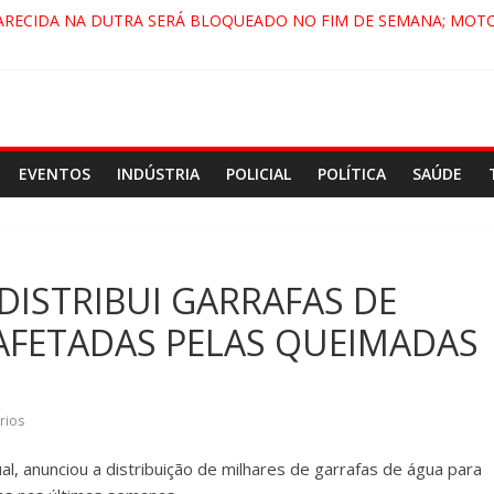
ARECIDA NA DUTRA SERÁ BLOQUEADO NO FIM DE SEMANA; MOTO
PINDAMONHANGABA E QUELUZ NA RETA FINAL PELA FÁBRICA DA 
RA CENÁRIO DE FILME NACIONAL COM ESTREIA PREVISTA PARA 202
ÇA DO COMANDO VERMELHO NO VALE”, AFIRMA PROMOTOR DO G
EVENTOS
INDÚSTRIA
POLICIAL
POLÍTICA
SAÚDE
ISTRIBUI GARRAFAS DE
AFETADAS PELAS QUEIMADAS
rios
l, anunciou a distribuição de milhares de garrafas de água para