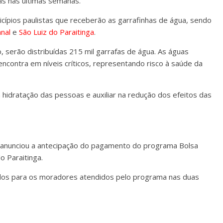
das nas últimas semanas.
cípios paulistas que receberão as garrafinhas de água, sendo
nal
e
São Luiz do Paraitinga
.
 serão distribuídas 215 mil garrafas de água. As águas
ncontra em níveis críticos, representando risco à saúde da
a hidratação das pessoas e auxiliar na redução dos efeitos das
l anunciou a antecipação do pagamento do programa Bolsa
do Paraitinga.
zados para os moradores atendidos pelo programa nas duas