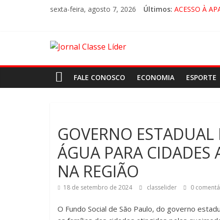
sexta-feira, agosto 7, 2026
Últimos:
ACESSO À AP
🚨 LORENA, 
CRUZEIRO VI
“HÁ PRESEN
FALE CONOSCO
ECONOMIA
ESPORTE
GOVERNO ESTADUAL D
ÁGUA PARA CIDADES 
NA REGIÃO
18 de setembro de 2024
classelider
0 comentá
O Fundo Social de São Paulo, do governo estadua