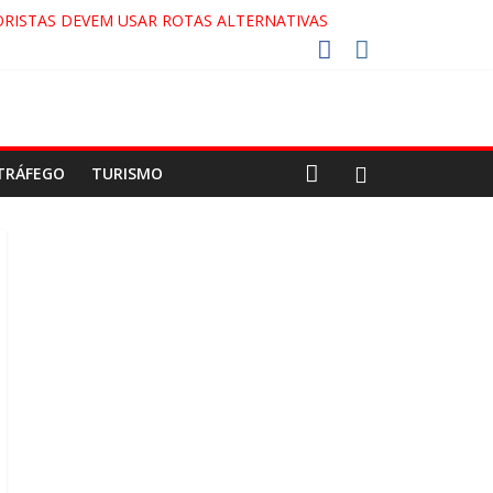
RISTAS DEVEM USAR ROTAS ALTERNATIVAS
COCA-COLA!
7!
AECO
TRÁFEGO
TURISMO