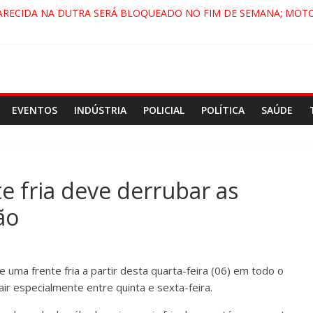
ARECIDA NA DUTRA SERÁ BLOQUEADO NO FIM DE SEMANA; MOTO
PINDAMONHANGABA E QUELUZ NA RETA FINAL PELA FÁBRICA DA 
RA CENÁRIO DE FILME NACIONAL COM ESTREIA PREVISTA PARA 202
ÇA DO COMANDO VERMELHO NO VALE”, AFIRMA PROMOTOR DO G
EVENTOS
INDÚSTRIA
POLICIAL
POLÍTICA
SAÚDE
 fria deve derrubar as
ão
e uma frente fria a partir desta quarta-feira (06) em todo o
r especialmente entre quinta e sexta-feira.