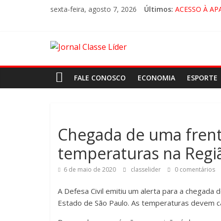
sexta-feira, agosto 7, 2026
Últimos:
ACESSO À AP
🚨 LORENA, 
CRUZEIRO VI
“HÁ PRESEN
FALE CONOSCO
ECONOMIA
ESPORTE
Chegada de uma frente
temperaturas na Regi
6 de maio de 2020
classelider
0 comentários
A Defesa Civil emitiu um alerta para a chegada d
Estado de São Paulo. As temperaturas devem cai