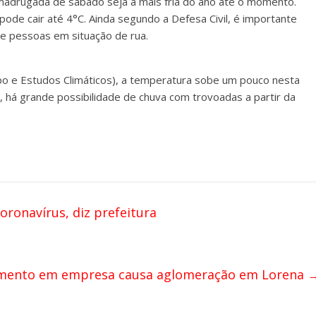
madrugada de sábado seja a mais fria do ano até o momento.
ode cair até 4°C. Ainda segundo a Defesa Civil, é importante
e pessoas em situação de rua.
 e Estudos Climáticos), a temperatura sobe um pouco nesta
, há grande possibilidade de chuva com trovoadas a partir da
oronavírus, diz prefeitura
stimento em empresa causa aglomeração em Lorena