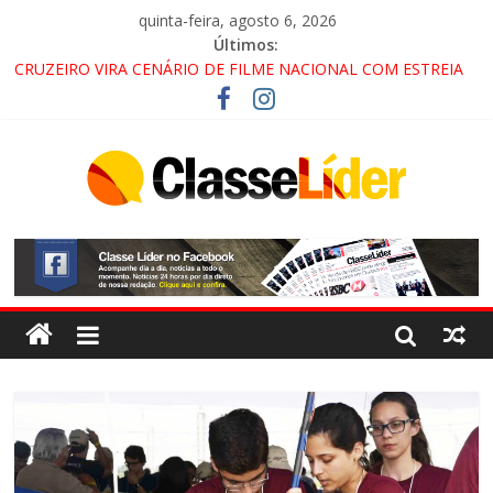
quinta-feira, agosto 6, 2026
Últimos:
CRUZEIRO VIRA CENÁRIO DE FILME NACIONAL COM ESTREIA
PREVISTA PARA 2027!
“HÁ PRESENÇA DO COMANDO VERMELHO NO VALE”, AFIRMA
PROMOTOR DO GAECO
ACESSO À APARECIDA NA DUTRA SERÁ BLOQUEADO NO FIM
DE SEMANA; MOTORISTAS DEVEM USAR ROTAS
ALTERNATIVAS
LORENA, PINDAMONHANGABA E QUELUZ NA RETA FINAL
PELA FÁBRICA DA COCA-COLA!