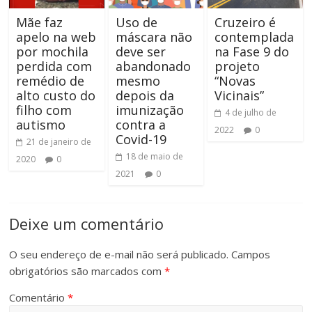
Mãe faz
Uso de
Cruzeiro é
apelo na web
máscara não
contemplada
por mochila
deve ser
na Fase 9 do
perdida com
abandonado
projeto
remédio de
mesmo
“Novas
alto custo do
depois da
Vicinais”
filho com
imunização
4 de julho de
autismo
contra a
2022
0
Covid-19
21 de janeiro de
18 de maio de
2020
0
2021
0
Deixe um comentário
O seu endereço de e-mail não será publicado.
Campos
obrigatórios são marcados com
*
Comentário
*