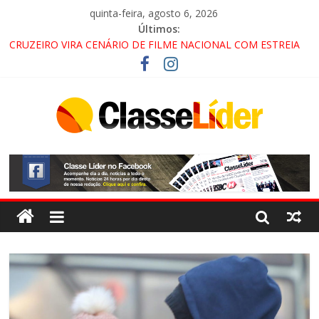
quinta-feira, agosto 6, 2026
Últimos:
CRUZEIRO VIRA CENÁRIO DE FILME NACIONAL COM ESTREIA
PREVISTA PARA 2027!
“HÁ PRESENÇA DO COMANDO VERMELHO NO VALE”, AFIRMA
PROMOTOR DO GAECO
ACESSO À APARECIDA NA DUTRA SERÁ BLOQUEADO NO FIM
DE SEMANA; MOTORISTAS DEVEM USAR ROTAS
ALTERNATIVAS
LORENA, PINDAMONHANGABA E QUELUZ NA RETA FINAL
PELA FÁBRICA DA COCA-COLA!