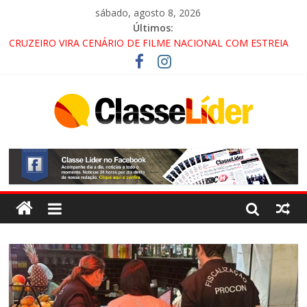
sábado, agosto 8, 2026
Últimos:
CRUZEIRO VIRA CENÁRIO DE FILME NACIONAL COM ESTREIA
PREVISTA PARA 2027!
“HÁ PRESENÇA DO COMANDO VERMELHO NO VALE”, AFIRMA
PROMOTOR DO GAECO
ACESSO À APARECIDA NA DUTRA SERÁ BLOQUEADO NO FIM
DE SEMANA; MOTORISTAS DEVEM USAR ROTAS
ALTERNATIVAS
LORENA, PINDAMONHANGABA E QUELUZ NA RETA FINAL
PELA FÁBRICA DA COCA-COLA!