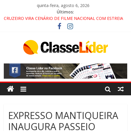
quinta-feira, agosto 6, 2026
Últimos:
CRUZEIRO VIRA CENÁRIO DE FILME NACIONAL COM ESTREIA
PREVISTA PARA 2027!
“HÁ PRESENÇA DO COMANDO VERMELHO NO VALE”, AFIRMA
PROMOTOR DO GAECO
ACESSO À APARECIDA NA DUTRA SERÁ BLOQUEADO NO FIM
DE SEMANA; MOTORISTAS DEVEM USAR ROTAS
ALTERNATIVAS
LORENA, PINDAMONHANGABA E QUELUZ NA RETA FINAL
PELA FÁBRICA DA COCA-COLA!
EXPRESSO MANTIQUEIRA
INAUGURA PASSEIO