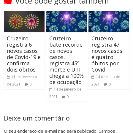
Você pode gostar também
Cruzeiro
Cruzeiro
Cruzeiro
registra 6
bate recorde
registra 47
novos casos
de novos
novos casos
de Covid-19 e
casos,
e quatro
confirma
registra 45ª
óbitos por
dois óbitos
morte e UTI
Covid
chega a 100%
11 de fevereiro
14 de maio de
de ocupação
de 2021
0
2021
0
14 de janeiro de
2021
0
Deixe um comentário
O seu endereço de e-mail não será publicado.
Campos