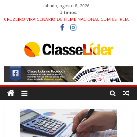
sábado, agosto 8, 2026
Últimos:
CRUZEIRO VIRA CENÁRIO DE FILME NACIONAL COM ESTREIA
PREVISTA PARA 2027!
“HÁ PRESENÇA DO COMANDO VERMELHO NO VALE”, AFIRMA
PROMOTOR DO GAECO
ACESSO À APARECIDA NA DUTRA SERÁ BLOQUEADO NO FIM
DE SEMANA; MOTORISTAS DEVEM USAR ROTAS
ALTERNATIVAS
LORENA, PINDAMONHANGABA E QUELUZ NA RETA FINAL
PELA FÁBRICA DA COCA-COLA!