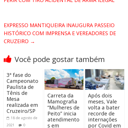
FERIR COM TIRO ACIDENTAL DE ARMA ILEGAL
EXPRESSO MANTIQUEIRA INAUGURA PASSEIO
HISTÓRICO COM IMPRENSA E VEREADORES DE
CRUZEIRO
→
Você pode gostar também
3ª fase do
Campeonato
Paulista de
Tênis de
Carreta da
Após dois
Mesa
Mamografia
meses, Vale
realizada em
“Mulheres de
volta a bater
Cruzeiro/SP
Peito” inicia
recorde de
18 de agosto de
atendimento
internações
s em
por Covid em
2021
0